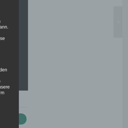
n
ann.
ise
 den
e
nsere
 Um
hema
e