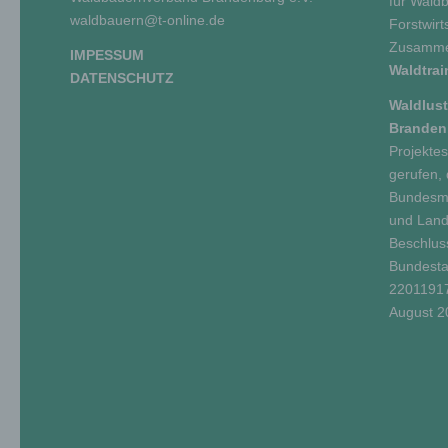
für Wald
waldbauern@t-online.de
Forstwirt
c) V
Zusammen
IMPESSUM
Waldtra
DATENSCHUTZ
Vera
Waldlust
ausg
Brande
mit 
Projekte
Orga
gerufen, 
Verä
Bundesmi
Offe
Bere
und Land
das 
Beschlus
Bundesta
2201191
August 2
d) E
Eins
pers
einz