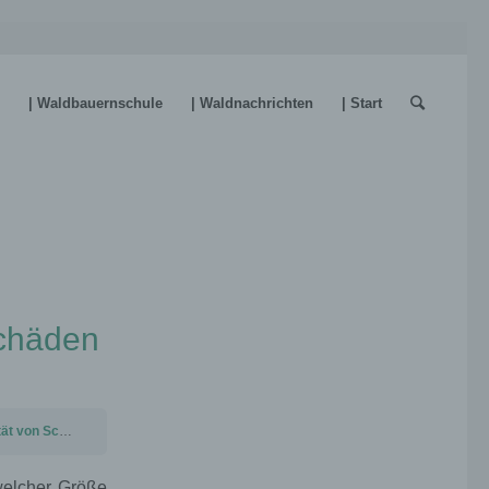
| Waldbauernschule
| Waldnachrichten
| Start
Schäden
von Schäden
welcher Größe