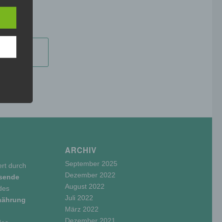
e
mer,
hreren
hen,
n
ARCHIV
September 2025
ert durch
Dezember 2022
sende
he
August 2022
des
ng
Juli 2022
nährung
März 2022
)
Dezember 2021