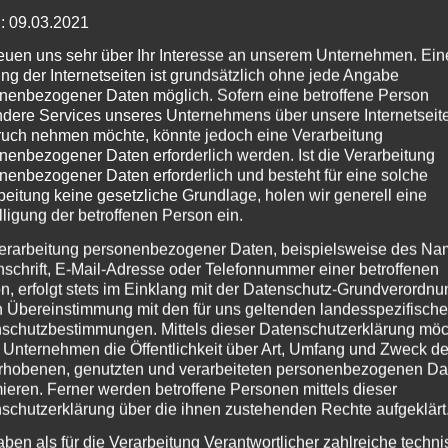
: 09.03.2021
reuen uns sehr über Ihr Interesse an unserem Unternehmen. Ein
ng der Internetseiten ist grundsätzlich ohne jede Angabe
Minuten
nenbezogener Daten möglich. Sofern eine betroffene Person
dere Services unseres Unternehmens über unsere Internetseite
uch nehmen möchte, könnte jedoch eine Verarbeitung
on der Kahlfläche nach dem Schadereigni
nenbezogener Daten erforderlich werden. Ist die Verarbeitung
passten Bestand
nenbezogener Daten erforderlich und besteht für eine solche
beitung keine gesetzliche Grundlage, holen wir generell eine
deo nimmt uns der Förster und Referent der Waldbauernschul
lligung der betroffenen Person ein.
tt auf eine Zeitreise in den Wald mit. Während die erste
erarbeitung personenbezogener Daten, beispielsweise des Na
ach einem Waldbrand zeigen, demonstriert er in weiteren A
nschrift, E-Mail-Adresse oder Telefonnummer einer betroffenen
n, erfolgt stets im Einklang mit der Datenschutz-Grundverordnu
t gefährdete Kiefern-Monokultur nach erfolgreichem Waldu
n Übereinstimmung mit den für uns geltenden landesspezifisch
ehen sind dann Neuanpflanzungen auf einer Waldbrandfläche,
schutzbestimmungen. Mittels dieser Datenschutzerklärung mö
ch 15 Jahren und ein bereits etablierter strukturreicher Misc
 Unternehmen die Öffentlichkeit über Art, Umfang und Zweck de
rhobenen, genutzten und verarbeiteten personenbezogenen Da
.
mieren. Ferner werden betroffene Personen mittels dieser
schutzerklärung über die ihnen zustehenden Rechte aufgeklärt
aben als für die Verarbeitung Verantwortlicher zahlreiche techn