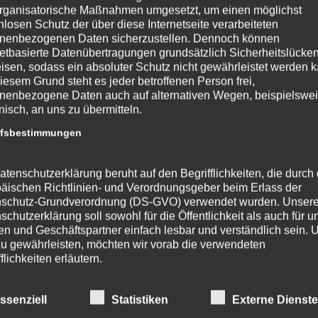
rganisatorische Maßnahmen umgesetzt, um einen möglichst
nlosen Schutz der über diese Internetseite verarbeiteten
nenbezogenen Daten sicherzustellen. Dennoch können
netbasierte Datenübertragungen grundsätzlich Sicherheitslücke
isen, sodass ein absoluter Schutz nicht gewährleistet werden k
iesem Grund steht es jeder betroffenen Person frei,
nenbezogene Daten auch auf alternativen Wegen, beispielswe
onisch, an uns zu übermitteln.
ffsbestimmungen
atenschutzerklärung beruht auf den Begrifflichkeiten, die durch
äischen Richtlinien- und Verordnungsgeber beim Erlass der
schutz-Grundverordnung (DS-GVO) verwendet wurden. Unser
schutzerklärung soll sowohl für die Öffentlichkeit als auch für u
n und Geschäftspartner einfach lesbar und verständlich sein.
Minuten
zu gewährleisten, möchten wir vorab die verwendeten
flichkeiten erläutern.
erwenden in dieser Datenschutzerklärung unter anderem die
nden Begriffe:
us Lektion
Back to Lektion
Next T
ssenziell
Statistiken
Externe Dienst