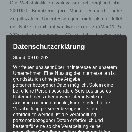
Die Webstatistik zu waldwissen.net zeigt mit über
200.000 Benutzern pro Monat erfreulich hohe
Zugriffszahlen. Unterdessen greift mehr als ein Drittel
der Nutzer mobil auf waldwissen.net zu (Mai 2015:
23% mit Smartphones, 12% mit Tablet-Computern).
Um dieser Entwicklung gerecht zu werden, haben wir
Datenschutzerklärung
waldwissen.net für mobile Geräte optimiert.
Stand: 09.03.2021
Die Waldwissen.net App
Wir freuen uns sehr über Ihr Interesse an unserem
Unternehmen. Eine Nutzung der Internetseiten ist
Die neue App für iPhone und Android informiert den
grundsätzlich ohne jede Angabe
Smartphone-Benutzer unterwegs über neue Artikel. In
personenbezogener Daten möglich. Sofern eine
betroffene Person besondere Services unseres
der App lassen sich Beiträge gut lesen, mittels
Unternehmens über unsere Internetseite in
Speicherfunktion kann man aber auch erst später auf
Anspruch nehmen möchte, könnte jedoch eine
die Artikel zurückzugreifen, zum Beispiel wenn man
Verarbeitung personenbezogener Daten
erforderlich werden. Ist die Verarbeitung
am grossen Desktop-Computer sitzt. Die Webseite ist
personenbezogener Daten erforderlich und
weiterhin die Schnittstelle zum bestehenden «mein
besteht für eine solche Verarbeitung keine
Waldwissen», wo man Themen im