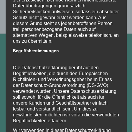
sicherzustellen. Dennoch können Internetbasierte
Datenübertragungen grundsätzlich
Sicherheitslücken aufweisen, sodass ein absoluter
Schutz nicht gewährleistet werden kann. Aus
diesem Grund steht es jeder betroffenen Person
frei, personenbezogene Daten auch auf
alternativen Wegen, beispielsweise telefonisch, an
uns zu übermitteln.
Begriffsbestimmungen
FINDEN
Die Datenschutzerklärung beruht auf den
Begrifflichkeiten, die durch den Europäischen
Richtlinien- und Verordnungsgeber beim Erlass
KONTAKT
der Datenschutz-Grundverordnung (DS-GVO)
verwendet wurden. Unsere Datenschutzerklärung
Waldbauernverband Brandenburg e.V.
soll sowohl für die Öffentlichkeit als auch für
waldbauern@t-online.de
unsere Kunden und Geschäftspartner einfach
lesbar und verständlich sein. Um dies zu
IMPESSUM
gewährleisten, möchten wir vorab die verwendeten
DATENSCHUTZ
Begrifflichkeiten erläutern.
Wir verwenden in dieser Datenschutzerklärung