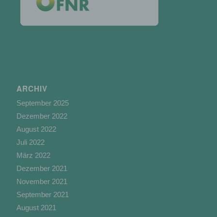
der Bereitstellung, den Abgleich oder die
Verknüpfung, die Einschränkung, das Löschen
oder die Vernichtung.
d) Einschränkung der Verarbeitung
ARCHIV
Einschränkung der Verarbeitung ist die
Markierung gespeicherter personenbezogener
September 2025
Daten mit dem Ziel, ihre künftige Verarbeitung
Dezember 2022
einzuschränken.
August 2022
Juli 2022
März 2022
e) Profiling
Dezember 2021
November 2021
Profiling ist jede Art der automatisierten
Verarbeitung personenbezogener Daten, die
September 2021
darin besteht, dass diese personenbezogenen
August 2021
Daten verwendet werden, um bestimmte