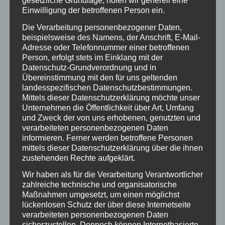
gesetzliche Grundlage, holen wir generell eine
Einwilligung der betroffenen Person ein.
Empfehlungsdienst per Knopfdruck abonniert. Die
Waldwissen-App ist gratis und wartet im Apple Store
Die Verarbeitung personenbezogener Daten,
beispielsweise des Namens, der Anschrift, E-Mail-
und bei Google Play darauf, erkundet zu werden.
Adresse oder Telefonnummer einer betroffenen
Person, erfolgt stets im Einklang mit der
Datenschutz-Grundverordnung und in
QR-Code zu den App-Stores:
Google Play
und
Apple Store
.
Übereinstimmung mit den für uns geltenden
Tablet-Optimierung
landesspezifischen Datenschutzbestimmungen.
Mittels dieser Datenschutzerklärung möchte unser
Nicht zu vergessen: Dank grösseren Klick- und
Unternehmen die Öffentlichkeit über Art, Umfang
Formularflächen ist waldwissen.net jetzt auch mit
und Zweck der von uns erhobenen, genutzten und
verarbeiteten personenbezogenen Daten
Tablets wesentlich besser bedienbar als bisher.
informieren. Ferner werden betroffene Personen
mittels dieser Datenschutzerklärung über die ihnen
Teilen mit:
zustehenden Rechte aufgeklärt.
Twitter
Facebook
Wir haben als für die Verarbeitung Verantwortlicher
zahlreiche technische und organisatorische
Maßnahmen umgesetzt, um einen möglichst
lückenlosen Schutz der über diese Internetseite
Eintrag teilen
verarbeiteten personenbezogenen Daten