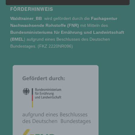
b) betroffene Person
FÖRDERHINWEIS
Waldtrainer_BB
wird gefördert durch die
Fachagentur
Betroffene Person ist jede identifizierte oder
Nachwachsende Rohstoffe (FNR)
mit Mitteln des
identifizierbare natürliche Person, deren
Bundesministeriums für Ernährung und Landwirtschaft
personenbezogene Daten von dem für die
(BMEL
)
aufgrund eines Beschlusses des Deutschen
Verarbeitung Verantwortlichen verarbeitet
Bundestages. (FKZ 2220NR096)
werden.
c) Verarbeitung
Verarbeitung ist jeder mit oder ohne Hilfe
automatisierter Verfahren ausgeführte Vorgang
oder jede solche Vorgangsreihe im
Zusammenhang mit personenbezogenen Daten
wie das Erheben, das Erfassen, die Organisation,
das Ordnen, die Speicherung, die Anpassung
oder Veränderung, das Auslesen, das Abfragen,
die Verwendung, die Offenlegung durch
Übermittlung, Verbreitung oder eine andere Form