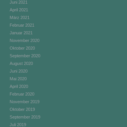
Juni 2021
persönliche Aspekte, die sich auf eine natürliche
Person beziehen, zu bewerten, insbesondere, um
April 2021
Aspekte bezüglich Arbeitsleistung,
März 2021
wirtschaftlicher Lage, Gesundheit, persönlicher
Februar 2021
Vorlieben, Interessen, Zuverlässigkeit, Verhalten,
Aufenthaltsort oder Ortswechsel dieser
Januar 2021
natürlichen Person zu analysieren oder
November 2020
vorherzusagen.
Oktober 2020
September 2020
August 2020
f) Pseudonymisierung
Juni 2020
Mai 2020
Pseudonymisierung ist die Verarbeitung
personenbezogener Daten in einer Weise, auf
April 2020
welche die personenbezogenen Daten ohne
Februar 2020
Hinzuziehung zusätzlicher Informationen nicht
November 2019
mehr einer spezifischen betroffenen Person
zugeordnet werden können, sofern diese
Oktober 2019
zusätzlichen Informationen gesondert aufbewahrt
September 2019
werden und technischen und organisatorischen
Juli 2019
Maßnahmen unterliegen, die gewährleisten, dass