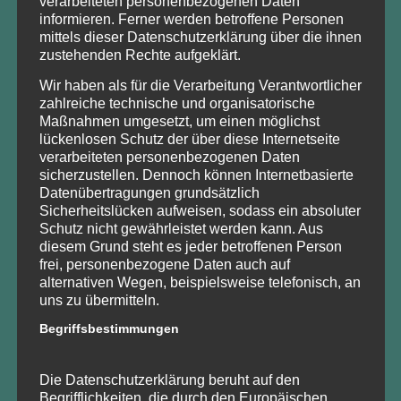
verarbeiteten personenbezogenen Daten
KONTAKT
informieren. Ferner werden betroffene Personen
mittels dieser Datenschutzerklärung über die ihnen
Waldbauernverband Brandenburg e.V.
zustehenden Rechte aufgeklärt.
waldbauern@t-online.de
Wir haben als für die Verarbeitung Verantwortlicher
IMPESSUM
zahlreiche technische und organisatorische
DATENSCHUTZ
Maßnahmen umgesetzt, um einen möglichst
lückenlosen Schutz der über diese Internetseite
verarbeiteten personenbezogenen Daten
sicherzustellen. Dennoch können Internetbasierte
Datenübertragungen grundsätzlich
Sicherheitslücken aufweisen, sodass ein absoluter
UNSERE PROJEKTE
Schutz nicht gewährleistet werden kann. Aus
diesem Grund steht es jeder betroffenen Person
Waldlust – unser Wald in Brandenburg
wird derzeit im
frei, personenbezogene Daten auch auf
Rahmen des Projektes „Modernisierung und Erweiterung
alternativen Wegen, beispielsweise telefonisch, an
des Schulungsangebots der
Waldbauernschule
uns zu übermitteln.
Brandenburg
für Waldbesitzende und Forstwirtschaftliche
Begriffsbestimmungen
Zusammenschlüsse“ – kurz
Waldtrainer_BB
– betrieben.
Waldlust – unser Wald in Brandenburg
wurde im
Die Datenschutzerklärung beruht auf den
Rahmen des Projektes
KomSilva
ins Leben gerufen, das
Begrifflichkeiten, die durch den Europäischen