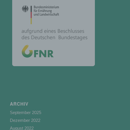
Kennnummer, zu Standortdaten, zu einer Online-
Kennung oder zu einem oder mehreren
besonderen Merkmalen, die Ausdruck der
physischen, physiologischen, genetischen,
psychischen, wirtschaftlichen, kulturellen oder
sozialen Identität dieser natürlichen Person sind,
identifiziert werden kann.
b) betroffene Person
Betroffene Person ist jede identifizierte oder
identifizierbare natürliche Person, deren
personenbezogene Daten von dem für die
Verarbeitung Verantwortlichen verarbeitet
werden.
ARCHIV
September 2025
Dezember 2022
c) Verarbeitung
August 2022