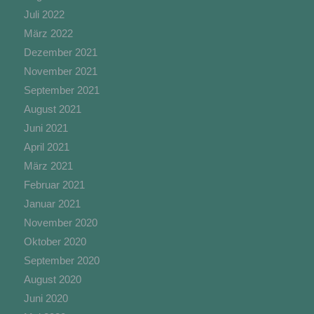
Juli 2022
Verarbeitung ist jeder mit oder ohne Hilfe
März 2022
automatisierter Verfahren ausgeführte Vorgang
oder jede solche Vorgangsreihe im
Dezember 2021
Zusammenhang mit personenbezogenen Daten
November 2021
wie das Erheben, das Erfassen, die Organisation,
September 2021
das Ordnen, die Speicherung, die Anpassung
oder Veränderung, das Auslesen, das Abfragen,
August 2021
die Verwendung, die Offenlegung durch
Juni 2021
Übermittlung, Verbreitung oder eine andere Form
April 2021
der Bereitstellung, den Abgleich oder die
Verknüpfung, die Einschränkung, das Löschen
März 2021
oder die Vernichtung.
Februar 2021
Januar 2021
November 2020
d) Einschränkung der Verarbeitung
Oktober 2020
September 2020
Einschränkung der Verarbeitung ist die
August 2020
Markierung gespeicherter personenbezogener
Daten mit dem Ziel, ihre künftige Verarbeitung
Juni 2020
einzuschränken.