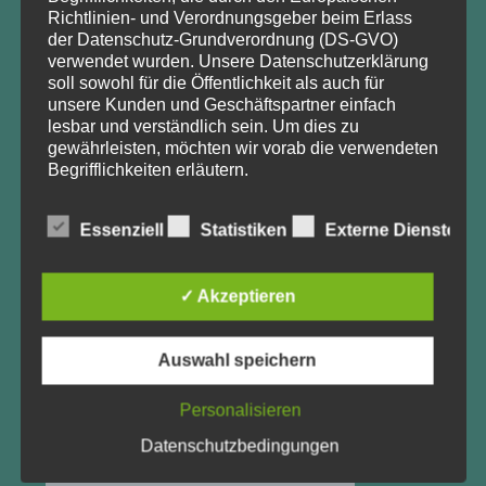
mit Mitteln des Bundesministeriums für Ernährung und
Richtlinien- und Verordnungsgeber beim Erlass
Landwirtschaft aufgrund eines Beschlusses des Deutschen
der Datenschutz-Grundverordnung (DS-GVO)
verwendet wurden. Unsere Datenschutzerklärung
Bundestages gefördert wurde (
FKZ: 22011917
). Zeitraum
soll sowohl für die Öffentlichkeit als auch für
der Förderung: August 2017 – Januar 2020.
unsere Kunden und Geschäftspartner einfach
lesbar und verständlich sein. Um dies zu
gewährleisten, möchten wir vorab die verwendeten
Begrifflichkeiten erläutern.
Wir verwenden in dieser Datenschutzerklärung
FÖRDERHINWEIS
unter anderem die folgenden Begriffe:
Essenziell
Statistiken
Externe Dienste
Waldtrainer_BB
wird gefördert durch die
Fachagentur
Nachwachsende Rohstoffe (FNR)
mit Mitteln des
a) personenbezogene Daten
✓ Akzeptieren
Bundesministeriums für Ernährung und Landwirtschaft
(BMEL
)
aufgrund eines Beschlusses des Deutschen
Personenbezogene Daten sind alle
Bundestages. (FKZ 2220NR096)
Auswahl speichern
Informationen, die sich auf eine identifizierte oder
identifizierbare natürliche Person (im Folgenden
Personalisieren
„betroffene Person") beziehen. Als identifizierbar
wird eine natürliche Person angesehen, die direkt
Datenschutzbedingungen
oder indirekt, insbesondere mittels Zuordnung zu
einer Kennung wie einem Namen, zu einer