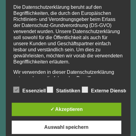
des Schulungsangebots der
Waldbauernschule
Die Datenschutzerklärung beruht auf den
Brandenburg
für Waldbesitzende und Forstwirtschaftliche
Begrifflichkeiten, die durch den Europäischen
Richtlinien- und Verordnungsgeber beim Erlass
Zusammenschlüsse“ – kurz
Waldtrainer_BB
– betrieben.
der Datenschutz-Grundverordnung (DS-GVO)
Waldlust – unser Wald in Brandenburg
wurde im
verwendet wurden. Unsere Datenschutzerklärung
Rahmen des Projektes
KomSilva
ins Leben gerufen, das
soll sowohl für die Öffentlichkeit als auch für
unsere Kunden und Geschäftspartner einfach
mit Mitteln des Bundesministeriums für Ernährung und
lesbar und verständlich sein. Um dies zu
Landwirtschaft aufgrund eines Beschlusses des Deutschen
gewährleisten, möchten wir vorab die verwendeten
Bundestages gefördert wurde (
FKZ: 22011917
). Zeitraum
Begrifflichkeiten erläutern.
der Förderung: August 2017 – Januar 2020.
Wir verwenden in dieser Datenschutzerklärung
unter anderem die folgenden Begriffe:
Essenziell
Statistiken
Externe Dienste
a) personenbezogene Daten
FÖRDERHINWEIS
✓ Akzeptieren
Waldtrainer_BB
wird gefördert durch die
Fachagentur
Personenbezogene Daten sind alle
Informationen, die sich auf eine identifizierte oder
Nachwachsende Rohstoffe (FNR)
mit Mitteln des
identifizierbare natürliche Person (im Folgenden
Bundesministeriums für Ernährung und Landwirtschaft
Auswahl speichern
„betroffene Person") beziehen. Als identifizierbar
(BMEL
)
aufgrund eines Beschlusses des Deutschen