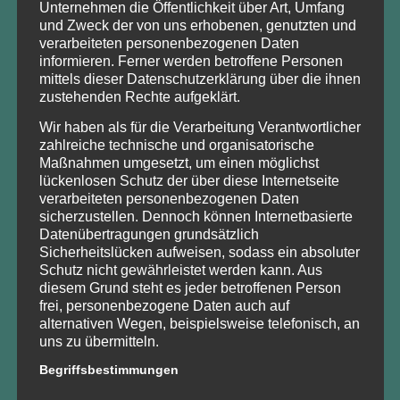
Unternehmen die Öffentlichkeit über Art, Umfang
und Zweck der von uns erhobenen, genutzten und
FINDEN
verarbeiteten personenbezogenen Daten
informieren. Ferner werden betroffene Personen
mittels dieser Datenschutzerklärung über die ihnen
zustehenden Rechte aufgeklärt.
Wir haben als für die Verarbeitung Verantwortlicher
KONTAKT
zahlreiche technische und organisatorische
Maßnahmen umgesetzt, um einen möglichst
Waldbauernverband Brandenburg e.V.
lückenlosen Schutz der über diese Internetseite
waldbauern@t-online.de
verarbeiteten personenbezogenen Daten
IMPESSUM
sicherzustellen. Dennoch können Internetbasierte
Datenübertragungen grundsätzlich
DATENSCHUTZ
Sicherheitslücken aufweisen, sodass ein absoluter
Schutz nicht gewährleistet werden kann. Aus
diesem Grund steht es jeder betroffenen Person
frei, personenbezogene Daten auch auf
alternativen Wegen, beispielsweise telefonisch, an
uns zu übermitteln.
UNSERE PROJEKTE
Begriffsbestimmungen
Waldlust – unser Wald in Brandenburg
wird derzeit im
Rahmen des Projektes „Modernisierung und Erweiterung