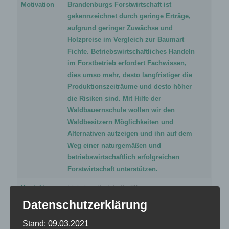
Motivation
Brandenburgs Forstwirtschaft ist
gekennzeichnet durch geringe Erträge,
aufgrund geringer Zuwächse und
Holzpreise im Vergleich zur Baumart
Fichte. Betriebswirtschaftliches Handeln
im Forstbetrieb erfordert Fachwissen,
dies umso mehr, desto langfristiger die
Produktionszeiträume und desto höher
die Risiken sind. Mit Hilfe der
Waldbauernschule wollen wir den
Waldbesitzern Möglichkeiten und
Alternativen aufzeigen und ihn auf dem
Weg einer naturgemäßen und
betriebswirtschaftlich erfolgreichen
Forstwirtschaft unterstützen.
Kontakt
Elsholzer Dorfstraße 32
14547 Beelitz (Mark) OT Elsholz
Datenschutzerklärung
Mobil: 0151 16547286
Mail:
msch74@web.de
Stand: 09.03.2021