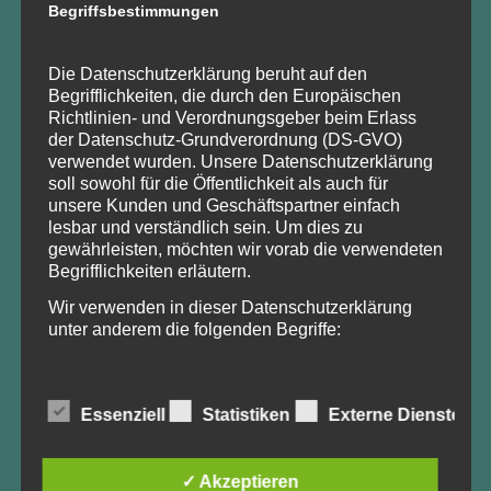
Begriffsbestimmungen
UNSERE PROJEKTE
Die Datenschutzerklärung beruht auf den
Begrifflichkeiten, die durch den Europäischen
Waldlust – unser Wald in Brandenburg
wird derzeit im
Richtlinien- und Verordnungsgeber beim Erlass
Rahmen des Projektes „Modernisierung und Erweiterung
der Datenschutz-Grundverordnung (DS-GVO)
des Schulungsangebots der
Waldbauernschule
verwendet wurden. Unsere Datenschutzerklärung
Brandenburg
für Waldbesitzende und Forstwirtschaftliche
soll sowohl für die Öffentlichkeit als auch für
Zusammenschlüsse“ – kurz
unsere Kunden und Geschäftspartner einfach
Waldtrainer_BB
– betrieben.
lesbar und verständlich sein. Um dies zu
Waldlust – unser Wald in Brandenburg
wurde im
gewährleisten, möchten wir vorab die verwendeten
Rahmen des Projektes
KomSilva
ins Leben gerufen, das
Begrifflichkeiten erläutern.
mit Mitteln des Bundesministeriums für Ernährung und
Wir verwenden in dieser Datenschutzerklärung
Landwirtschaft aufgrund eines Beschlusses des Deutschen
unter anderem die folgenden Begriffe:
Bundestages gefördert wurde (
FKZ: 22011917
). Zeitraum
der Förderung: August 2017 – Januar 2020.
a) personenbezogene Daten
Essenziell
Statistiken
Externe Dienste
Personenbezogene Daten sind alle
Informationen, die sich auf eine identifizierte oder
✓ Akzeptieren