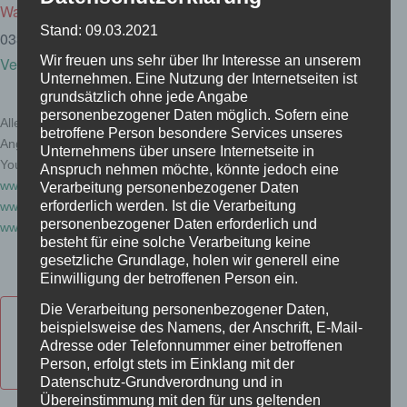
Waldbauernschule Brandenburg
Stand: 09.03.2021
033920 50610
Wir freuen uns sehr über Ihr Interesse an unserem
Veranstalter-Website anzeigen
Unternehmen. Eine Nutzung der Internetseiten ist
grundsätzlich ohne jede Angabe
personenbezogener Daten möglich. Sofern eine
Alle Schulungsthemen und weitere
betroffene Person besondere Services unseres
Angebote finden Sie online auf unserem
Unternehmens über unsere Internetseite in
YouTube-Kanal über die Webseiten:
Anspruch nehmen möchte, könnte jedoch eine
www.waldlust-brandenburg.de
Verarbeitung personenbezogener Daten
erforderlich werden. Ist die Verarbeitung
www.waldbauern-info.de
personenbezogener Daten erforderlich und
www.waldbauernschule-brandenburg.de
besteht für eine solche Verarbeitung keine
gesetzliche Grundlage, holen wir generell eine
Einwilligung der betroffenen Person ein.
Die Verarbeitung personenbezogener Daten,
beispielsweise des Namens, der Anschrift, E-Mail-
Zum Kalender
Adresse oder Telefonnummer einer betroffenen
hinzufügen
Person, erfolgt stets im Einklang mit der
Datenschutz-Grundverordnung und in
Übereinstimmung mit den für uns geltenden