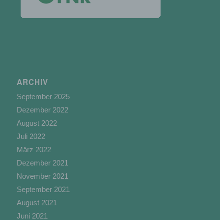
c) Verarbeitung
Verarbeitung ist jeder mit oder ohne Hilfe
automatisierter Verfahren ausgeführte Vorgang
oder jede solche Vorgangsreihe im
ARCHIV
Zusammenhang mit personenbezogenen Daten
September 2025
wie das Erheben, das Erfassen, die Organisation,
das Ordnen, die Speicherung, die Anpassung
Dezember 2022
oder Veränderung, das Auslesen, das Abfragen,
August 2022
die Verwendung, die Offenlegung durch
Juli 2022
Übermittlung, Verbreitung oder eine andere Form
der Bereitstellung, den Abgleich oder die
März 2022
Verknüpfung, die Einschränkung, das Löschen
Dezember 2021
oder die Vernichtung.
November 2021
September 2021
August 2021
d) Einschränkung der Verarbeitung
Juni 2021