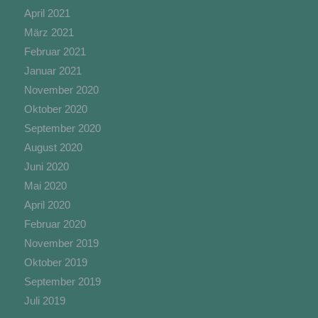
April 2021
Einschränkung der Verarbeitung ist die
Markierung gespeicherter personenbezogener
März 2021
Daten mit dem Ziel, ihre künftige Verarbeitung
Februar 2021
einzuschränken.
Januar 2021
November 2020
Oktober 2020
e) Profiling
September 2020
August 2020
Profiling ist jede Art der automatisierten
Juni 2020
Verarbeitung personenbezogener Daten, die
darin besteht, dass diese personenbezogenen
Mai 2020
Daten verwendet werden, um bestimmte
April 2020
persönliche Aspekte, die sich auf eine natürliche
Februar 2020
Person beziehen, zu bewerten, insbesondere, um
Aspekte bezüglich Arbeitsleistung,
November 2019
wirtschaftlicher Lage, Gesundheit, persönlicher
Oktober 2019
Vorlieben, Interessen, Zuverlässigkeit, Verhalten,
September 2019
Aufenthaltsort oder Ortswechsel dieser
natürlichen Person zu analysieren oder
Juli 2019
vorherzusagen.