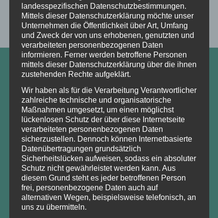
landesspezifischen Datenschutzbestimmungen.
Mittels dieser Datenschutzerklärung möchte unser
Unternehmen die Öffentlichkeit über Art, Umfang
Veranstaltung
und Zweck der von uns erhobenen, genutzten und
Navigation
verarbeiteten personenbezogenen Daten
informieren. Ferner werden betroffene Personen
mittels dieser Datenschutzerklärung über die ihnen
zustehenden Rechte aufgeklärt.
FINDEN
Wir haben als für die Verarbeitung Verantwortlicher
zahlreiche technische und organisatorische
Maßnahmen umgesetzt, um einen möglichst
lückenlosen Schutz der über diese Internetseite
verarbeiteten personenbezogenen Daten
KONTAKT
sicherzustellen. Dennoch können Internetbasierte
Datenübertragungen grundsätzlich
Waldbauernverband Brandenburg e.V.
Sicherheitslücken aufweisen, sodass ein absoluter
waldbauern@t-online.de
Schutz nicht gewährleistet werden kann. Aus
IMPESSUM
diesem Grund steht es jeder betroffenen Person
frei, personenbezogene Daten auch auf
DATENSCHUTZ
alternativen Wegen, beispielsweise telefonisch, an
uns zu übermitteln.